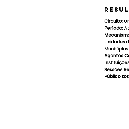
Resu
Circuito: 
Un
Período: 
A
Mecanismo
Unidades d
Municípios:
Agentes Ca
Instituiçõe
Sessões Re
Público tota