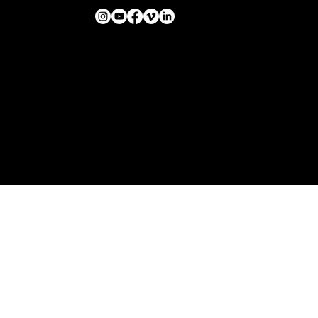
© 2002 por Institu
Endereço: Av. Franklin Roosevelt, 23 - Conj. 1201/1
Centro - Rio de Janeiro/RJ - CEP 20021-120
E-mail:
icem@icemvirtual.org.br
Telefone: + 55 (21) 3804-5600
CNPJ: 04.994.930/0001-69