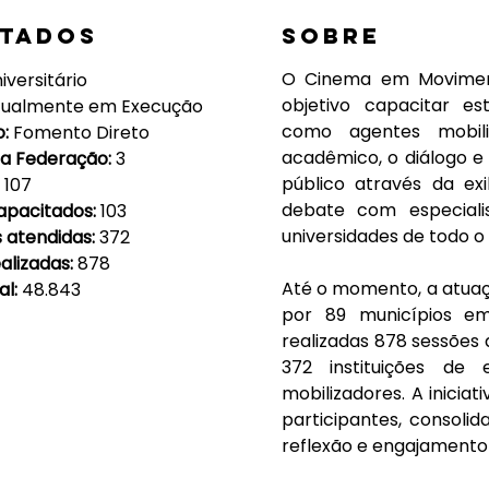
ltados
Sobre
O Cinema em Movimento
iversitário
objetivo capacitar es
tualmente em Execução
como agentes mobili
: 
Fomento Direto
acadêmico, o diálogo e 
a Federação: 
3
público através da exi
 
107
debate com especial
pacitados: 
103
universidades de todo o B
s atendidas: 
372
alizadas: 
878
Até o momento, a atuaçã
l: 
48.843
por 89 municípios e
realizadas 878 sessões
372 instituições de
mobilizadores. A iniciat
participantes, consol
reflexão e engajament